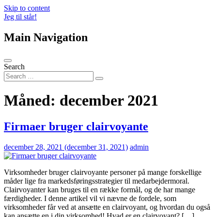
Skip to content
Jeg til står!
Main Navigation
Search
Måned:
december 2021
Firmaer bruger clairvoyante
december 28, 2021
(december 31, 2021)
admin
Virksomheder bruger clairvoyante personer på mange forskellige
måder lige fra markedsføringsstrategier til medarbejdermoral.
Clairvoyanter kan bruges til en række formål, og de har mange
færdigheder. I denne artikel vil vi nævne de fordele, som
virksomheder får ved at ansætte en clairvoyant, og hvordan du også
kan ansætte en i din virksomhed! Hvad er en clairvoyant? […]