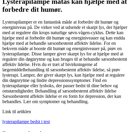
Lysterapilampe matas kan hjælpe med at
forbedre dit humør.
Lysterapilamper er en fantastisk måde at forbedre dit humør og
energiniveau på. De virker ved at udsende et skarpt lys, der hjælper
med at regulere din krops naturlige søvn-vågen-cyklus. Dette kan
hjælpe med at forbedre dit humør og energiniveauer og kan endda
hjælpe med at behandle sæsonbestemt affektiv lidelse. For en
bekvem måde at booste dit humør og energiniveauer på, prøv en
lysterapilampe. Disse lamper giver skarpt lys for at hjælpe med at
regulere din døgnrytme og kan bruges til at behandle sæsonbestemt
affektiv lidelse. Hvis du er træt af bivirkningerne af
lægemiddelbehandling til sæsonbestemt affektiv lidelse, så prøv
lysterapi. Lamper, der giver skarpt lys, kan hjælpe med at regulere
din døgnrytme og lindre depressionssymptomer. Find en
lysterapilampe eller lysboks, der passer bedst til dine behov og
omstændigheder. Behandling af sæsonbestemt affektiv lidelse
Sæsonbestemt affektiv lidelse er en form for depression, der kan
behandles. Lær om symptomer og behandling.
Link til artiklen
lysterapilampe bedst i test