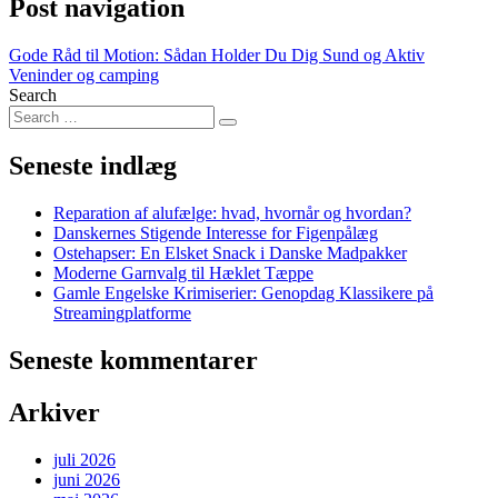
Post navigation
Gode Råd til Motion: Sådan Holder Du Dig Sund og Aktiv
Veninder og camping
Search
Seneste indlæg
Reparation af alufælge: hvad, hvornår og hvordan?
Danskernes Stigende Interesse for Figenpålæg
Ostehapser: En Elsket Snack i Danske Madpakker
Moderne Garnvalg til Hæklet Tæppe
Gamle Engelske Krimiserier: Genopdag Klassikere på
Streamingplatforme
Seneste kommentarer
Arkiver
juli 2026
juni 2026