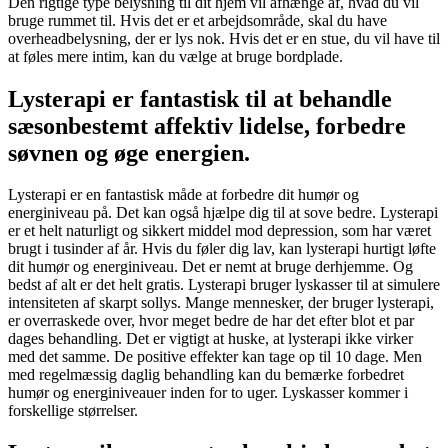
Den rigtige type belysning til dit hjem vil afhænge af, hvad du vil
bruge rummet til. Hvis det er et arbejdsområde, skal du have
overheadbelysning, der er lys nok. Hvis det er en stue, du vil have til
at føles mere intim, kan du vælge at bruge bordplade.
Lysterapi er fantastisk til at behandle
sæsonbestemt affektiv lidelse, forbedre
søvnen og øge energien.
Lysterapi er en fantastisk måde at forbedre dit humør og
energiniveau på. Det kan også hjælpe dig til at sove bedre. Lysterapi
er et helt naturligt og sikkert middel mod depression, som har været
brugt i tusinder af år. Hvis du føler dig lav, kan lysterapi hurtigt løfte
dit humør og energiniveau. Det er nemt at bruge derhjemme. Og
bedst af alt er det helt gratis. Lysterapi bruger lyskasser til at simulere
intensiteten af skarpt sollys. Mange mennesker, der bruger lysterapi,
er overraskede over, hvor meget bedre de har det efter blot et par
dages behandling. Det er vigtigt at huske, at lysterapi ikke virker
med det samme. De positive effekter kan tage op til 10 dage. Men
med regelmæssig daglig behandling kan du bemærke forbedret
humør og energiniveauer inden for to uger. Lyskasser kommer i
forskellige størrelser.