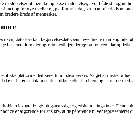
le meddelelser til mere komplekse meddelelser, hvor både stil og indhol
har åbnet op for nye medier og platforme. I dag ser man ofte dødsannonce
 en bredere kreds af mennesker.
nnonce
navn, dato for død, begravelsesdato, samt eventuelle mindehøjtidelighe
t følge bestemte formateringsretningslinjer, der gør annoncen klar og let
specifikke platforme dedikeret til mindesmærker. Valget af medier afhæ
 ikke er i nærkontakt med den afdøde eller familien, og sikrer dermed, a
erholde relevante lovgivningsmæssige og etiske retningslinjer. Dette inkl
nonce er afgørende for at sikre, at de pårørende bliver repræsenteret 