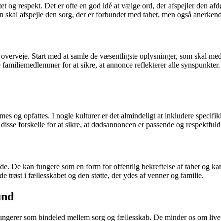
et og respekt. Det er ofte en god idé at vælge ord, der afspejler den af
en skal afspejle den sorg, der er forbundet med tabet, men også anerkende 
 overveje. Start med at samle de væsentligste oplysninger, som skal m
 familiemedlemmer for at sikre, at annonce reflekterer alle synspunkte
mes og opfattes. I nogle kulturer er det almindeligt at inkludere specifi
isse forskelle for at sikre, at dødsannoncen er passende og respektfuld
. De kan fungere som en form for offentlig bekreftelse af tabet og ka
e trøst i fællesskabet og den støtte, der ydes af venner og familie.
und
ngerer som bindeled mellem sorg og fællesskab. De minder os om livets