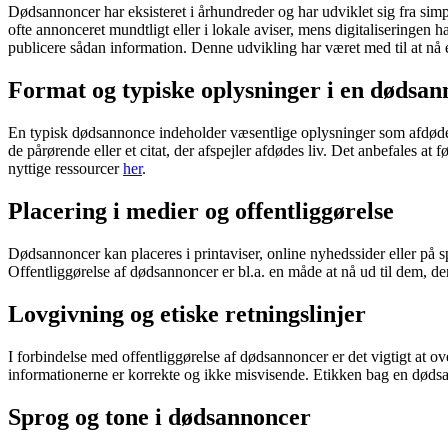
Dødsannoncer har eksisteret i århundreder og har udviklet sig fra simp
ofte annonceret mundtligt eller i lokale aviser, mens digitaliseringen 
publicere sådan information. Denne udvikling har været med til at nå
Format og typiske oplysninger i en dødsa
En typisk dødsannonce indeholder væsentlige oplysninger som afdødes 
de pårørende eller et citat, der afspejler afdødes liv. Det anbefales a
nyttige ressourcer
her
.
Placering i medier og offentliggørelse
Dødsannoncer kan placeres i printaviser, online nyhedssider eller på 
Offentliggørelse af dødsannoncer er bl.a. en måde at nå ud til dem, der
Lovgivning og etiske retningslinjer
I forbindelse med offentliggørelse af dødsannoncer er det vigtigt at ov
informationerne er korrekte og ikke misvisende. Etikken bag en dødsan
Sprog og tone i dødsannoncer