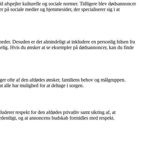
d afspejler kulturelle og sociale normer. Tidligere blev dødsannoncer
r på sociale medier og hjemmesider, der specialiserer sig i at
der. Desuden er det almindeligt at inkludere en personlig hilsen fra
læselig. Hvis du ønsker at se eksempler på dødsannoncer, kan du finde
nger ofte af den afdødes ønsker, familiens behov og målgruppen.
t alle har mulighed for at deltage i sorgen.
uderer respekt for den afdødes privatliv samt sikring af, at
ordentligt, og at annoncens budskab formidles med respekt.