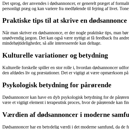
Det sprog, der anvendes i dødsannoncer, er generelt præget af formalit
personligt præg og kan variere fra medfølende til fejring af livet. Ton
Praktiske tips til at skrive en dødsannonce
Når man skriver en dødsannonce, er der nogle praktiske tips, man bør
unødvendig jargon. Det kan også være nyttigt at få feedback fra andre
mindehøjtideligheder, så alle interesserede kan deltage.
Kulturelle variationer og betydning
Kulturelle forskelle spiller en stor rolle i, hvordan dødsannoncer udfor
den afdødes liv og præstationer. Det er vigtigt at være opmærksom på d
Psykologisk betydning for pårørende
Dødsannoncer kan have en dyb psykologisk betydning for de pårørende
være et vigtigt element i terapeutisk proces, hvor de pårørende kan find
Værdien af dødsannoncer i moderne samf
Dødsannoncer har en betydelig værdi i det moderne samfund, da de fu